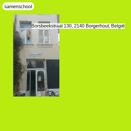
samenschool
Borsbeekstraat 130, 2140 Borgerhout, België